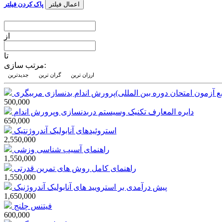
اعمال فیلتر
پاک کردن فیلتر
از
تا
مرتب سازی:
ارزان ترین
گران ترین
جدیدترین
500,000
دایره المعارف تکنیک وسیستم دربدنسازی وپرورش اندام
650,000
استروئیدهای آنابولیک آندروژنتیک
2,550,000
راهنمای آسیب شناسی وزشی
1,550,000
راهنمای کامل روش های تمرین قدرتی
1,550,000
پیش درآمدی بر استرویید های آنابولیک آندروژنیک
1,650,000
فیتنس چلنج
600,000