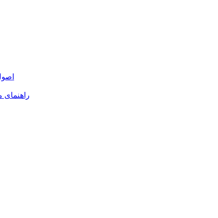
اصول و م
راهنمای م