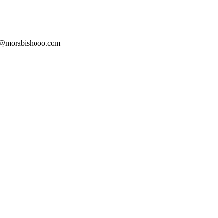
ایمیل : orabishooo.com