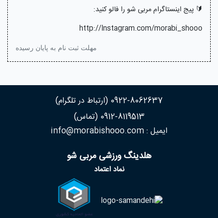
🔰 پیج اینستاگرام مربی شو را فالو کنید:
http://Instagram.com/morabi_shooo
مهلت ثبت نام به پایان رسیده
0922-8062637 (ارتباط در تلگرام)
0912-8119513 (تماس)
ایمیل : info@morabishooo.com
هلدینگ ورزشی مربی شو
نماد اعتماد