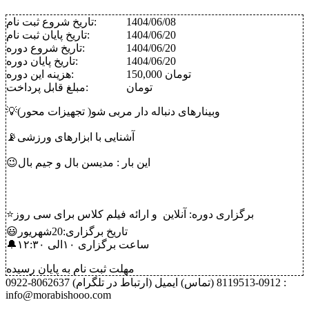
1404/06/08
تاریخ شروع ثبت نام:
1404/06/20
تاریخ پایان ثبت نام:
1404/06/20
تاریخ شروع دوره:
1404/06/20
تاریخ پایان دوره:
150,000 تومان
هزینه این دوره:
تومان
مبلغ قابل پرداخت:
💡وبینارهای دنباله دار مربی شو( تجهیزات محور)
📡آشنایی با ابزارهای ورزشی
😉این بار : مدیسن بال و جیم بال
⭐برگزاری دوره: آنلاین و ارائه فیلم کلاس برای سی روز
😃تاریخ برگزاری:20شهریور
🔔ساعت برگزاری ۱۰الی ۱۲:۳۰
مهلت ثبت نام به پایان رسیده
0912-8119513 (تماس)
ایمیل :
0922-8062637 (ارتباط در تلگرام)
info@morabishooo.com