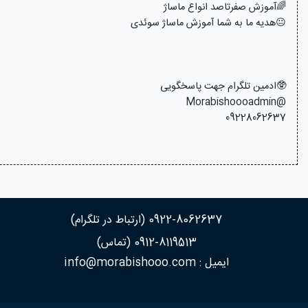
🌈آموزش صفرتاصد انواع ماساژ
😐هدیه ما به شما آموزش ماساژ سوئدی
🥸ادمین تلگرام جهت پاسخگویی
@Morabishoooadmin
09228062637
0922-8062637 (ارتباط در تلگرام)
0912-8119513 (تماس)
ایمیل : info@morabishooo.com