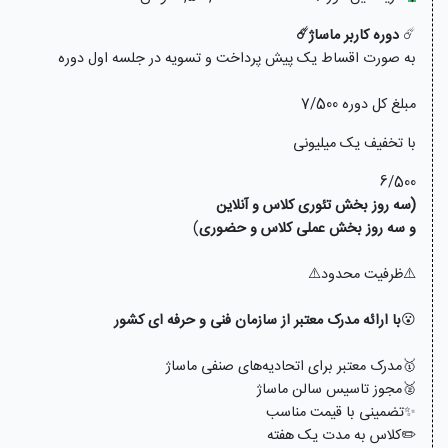
☄️
دوره کاربر ماساژ
☄️
به صورت اقساط یک پیش پرداخت و تسویه در جلسه اول دوره
مبلغ کل دوره 7/500
با تخفیف یک میلیونی
6/500
(سه روز بخش تئوری کلاس و آنلاین
و سه روز بخش عملی کلاس و حضوری
)
⚠️ظرفیت محدود⚠️
😮
با ارائه مدرک معتبر از سازمان فنی و حرفه ای کشور
🥇مدرک معتبر برای اتحادیه‌های صنفی ماساژ
🥈مجوز تاسیس سالن ماساژ
✨تضمینی با قیمت مناسب
✏️کلاس به مدت یک هفته