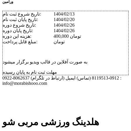
ورامین
1404/02/13
تاریخ شروع ثبت نام:
1404/02/20
تاریخ پایان ثبت نام:
1404/02/26
تاریخ شروع دوره:
1404/02/26
تاریخ پایان دوره:
400,000 تومان
هزینه این دوره:
تومان
مبلغ قابل پرداخت:
به صورت آفلاین در قالب ویدیو برگزار میشود
مهلت ثبت نام به پایان رسیده
0912-8119513 (تماس)
ایمیل :
0922-8062637 (ارتباط در تلگرام)
info@morabishooo.com
هلدینگ ورزشی مربی شو