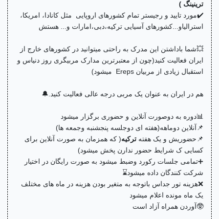
ترینینگ )
✔️مورد تایید و رجیستر تمام کشورهای اروپایی مثل کانادا، امریکا،
استرالیاو...کشورهای آسیایی ترکیه،دبی،امارات و... هستش
💥شما باداشتن این مدرک به راحتی میتوانید در کشورهای خارج از
ایران فعالیت کنید(چون از معتبرترین مدارک مربیگری روز دنیاس و
استقبال زیادی از مربیان Ereps میشود)
هم در ایران به عنوان یک مربی درجه عالی فعالیت کنید.🔔
📊دوره به دوصورت آنلاین و حضوری برگزار میشود
📌آنلاین دوماهه(هفته ای دوجلسه پنجشنبه وجمعه ها)
📌حضوریش و یک هفته
ترکیه
( که همزمان به صورت آنلاین برای
کسایی ک شرایط حضور ندارن پخش میشود)
➕تمامی جلسات رکورد وضبط میشود به صورت رایگان در اختیار
شرکت کنندگان داده میشود⌛
❌هزینه تور جداس باتوجه به متغیر بودن هزینه در ماه های مختلف
یک ماه مونده اعلام میشود
🥸آوردن همراه آزاد است