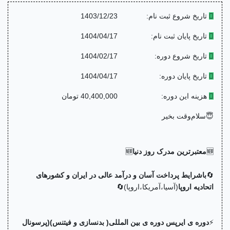
تاریخ شروع ثبت نام:
1403/12/23
تاریخ پایان ثبت نام:
1404/04/17
تاریخ شروع دوره:
1404/02/17
تاریخ پایان دوره:
1404/04/17
هزینه این دوره:
40,400,000 تومان
😇سلام‌وقت بخیر
🆕
معتبرترین مدرک روز دنیا
🆕
🔄
باشرایط پرداخت آسان و درآمد عالی در ایران و کشورهای
اتحادیه اروپا
(آسیا،آمریکا،اروپا)🔄
⚡️
دوره ی ایرپس دوره ی بین المللی( بدنسازی و فیتنس)(پرسونال