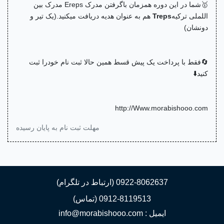
🥇شما در این دوره همزمان باگرفتن مدرک Ereps مدرک بین
اللملی ترکیه
Treps
هم به عنوان هدیه دریافت میکنید.(یک تیر و
دونشان)
🔄فقط با پرداخت یک پیش قسط همین حالا ثبت نام خودرا ثبت
کنید⬇️
http://Www.morabishooo.com
مهلت ثبت نام به پایان رسیده
0922-8062637 (ارتباط در تلگرام)
0912-8119513 (تماس)
ایمیل : info@morabishooo.com