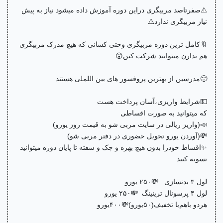
⚠️صفرتاصد مربیگری دراین دوره آموزش داده میشود نیاز به پیش
نیاز مربیگری ندارد⚠️
🔖کامل ترین دوره مربیگری وحتی کسانی که هیچ مدرک مربیگری
هم ندارن میتوانند شرکت کنن😮
🙂مدرسین از بهترین پروفسور های بین اللملی هستند
💵شرایط واریزی،آسان پرداخت هست
که میتوانید به صورت اقساطی
📣(واریز ریالی در سایت مربی شو به قیمت روز یورو)
💸(آوردن یورو تحویل حضوری در دفتر مربی شو)
✨اقساط خودرا بدون هیچ بهره و چک و سفته تا پایان دوره میتوانید
تسویه کنید
لول ۳ بدنسازی 💸۲۵۰ یورو
لول ۴ پرسونال ترینینگ 💸۲۵۰ یورو
هردو باهم‌با تخفیف(۵۰یورو)💸۴۰۰یورو