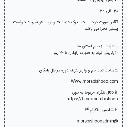
🔉زمان برگزاری 24 اسفند
20 -الی 22
💵در صورت درخواست مدرک هزینه ۷۰تومان و هزینه ی درخواست
پستی مجزا می باشد
✨شرکت از تمام استان ها
✨بازبینی فیلم به صورت رایگان تا ۳۰ روز
⚠️سایت ثبت نام و واریز هزینه دوره در پنل رایگان
Www.morabishooo.com
📱کانال تلگرام مربوط به دوره
https://t.me/morabishooo
👩‍💻ادمین تلگرام 👋
@morabishoooadmin