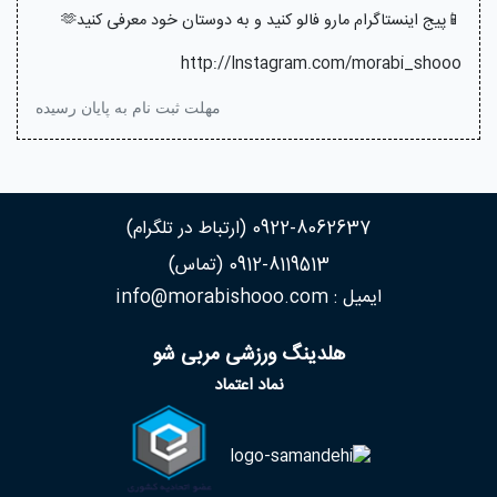
📱پیج اینستاگرام مارو فالو کنید و به دوستان خود معرفی کنید🫶
http://Instagram.com/morabi_shooo
مهلت ثبت نام به پایان رسیده
0922-8062637 (ارتباط در تلگرام)
0912-8119513 (تماس)
ایمیل : info@morabishooo.com
هلدینگ ورزشی مربی شو
نماد اعتماد