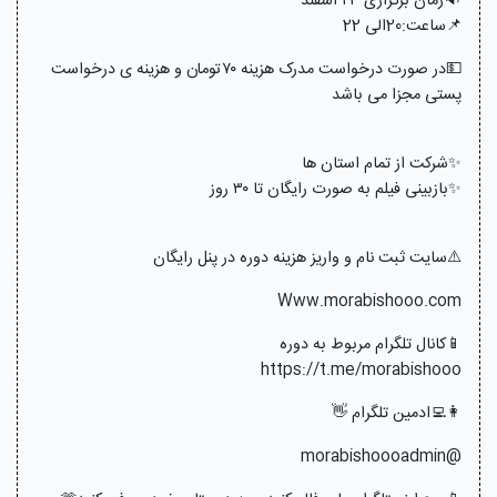
🔉زمان برگزاری ۲۳ اسفند
📌ساعت:20الی 22
💵در صورت درخواست مدرک هزینه ۷۰تومان و هزینه ی درخواست
پستی مجزا می باشد
✨شرکت از تمام استان ها
✨بازبینی فیلم به صورت رایگان تا ۳۰ روز
⚠️سایت ثبت نام و واریز هزینه دوره در پنل رایگان
Www.morabishooo.com
📱کانال تلگرام مربوط به دوره
https://t.me/morabishooo
👩‍💻ادمین تلگرام 👋
@morabishoooadmin