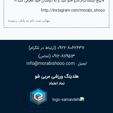
📱پیج اینستاگرام مارو فالو کنید و به دوستان خود معرفی کنید🫶
http://Instagram.com/morabi_shooo
مهلت ثبت نام به پایان رسیده
0922-8062637 (ارتباط در تلگرام)
0912-8119513 (تماس)
ایمیل : info@morabishooo.com
هلدینگ ورزشی مربی شو
نماد اعتماد